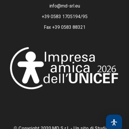
info@md-srl.eu
+39 0583 1705194/95
Fax +39 0583 88321
© Copyright 2020 MD S.r.l. - Un sito di Studio AF